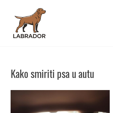
Skip
to
content
Kako smiriti psa u autu