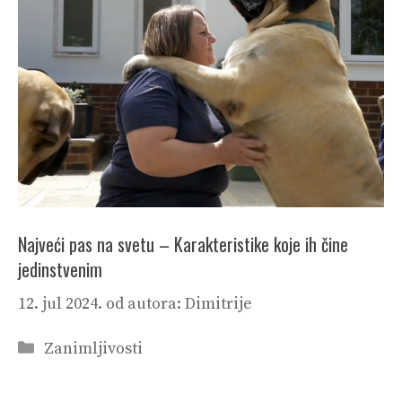
Najveći pas na svetu – Karakteristike koje ih čine
jedinstvenim
12. jul 2024.
od autora:
Dimitrije
Categories
Zanimljivosti