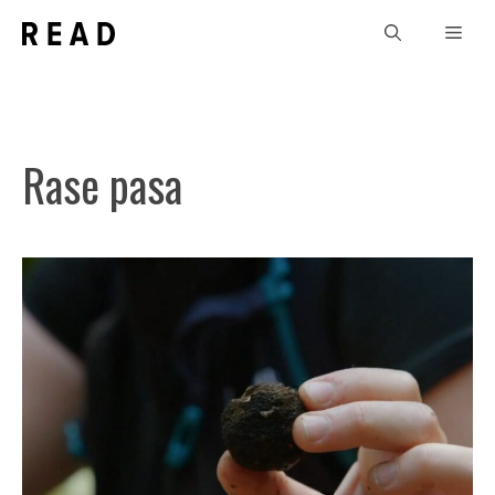
Skip
Men
to
content
Rase pasa