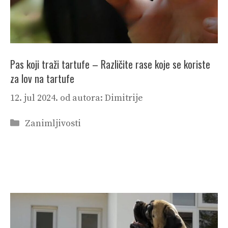
Pas koji traži tartufe – Različite rase koje se koriste
za lov na tartufe
12. jul 2024.
od autora:
Dimitrije
Categories
Zanimljivosti